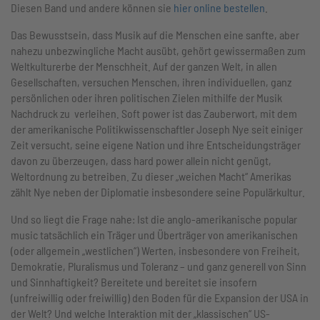
Diesen Band und andere können sie
hier online bestellen
.
Das Bewusstsein, dass Musik auf die Menschen eine sanfte, aber
nahezu unbezwingliche Macht ausübt, gehört gewissermaßen zum
Weltkulturerbe der Menschheit. Auf der ganzen Welt, in allen
Gesellschaften, versuchen Menschen, ihren individuellen, ganz
persönlichen oder ihren politischen Zielen mithilfe der Musik
Nachdruck zu verleihen. Soft power ist das Zauberwort, mit dem
der amerikanische Politikwissenschaftler Joseph Nye seit einiger
Zeit versucht, seine eigene Nation und ihre Entscheidungsträger
davon zu überzeugen, dass hard power allein nicht genügt,
Weltordnung zu betreiben. Zu dieser „weichen Macht“ Amerikas
zählt Nye neben der Diplomatie insbesondere seine Populärkultur.
Und so liegt die Frage nahe: Ist die anglo-amerikanische popular
music tatsächlich ein Träger und Überträger von amerikanischen
(oder allgemein „westlichen“) Werten, insbesondere von Freiheit,
Demokratie, Pluralismus und Toleranz – und ganz generell von Sinn
und Sinnhaftigkeit? Bereitete und bereitet sie insofern
(unfreiwillig oder freiwillig) den Boden für die Expansion der USA in
der Welt? Und welche Interaktion mit der „klassischen“ US-