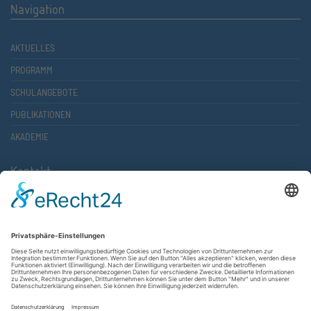
Navigation
AKTUELLES
PROGRAMM
SCHULANGEBOTE
PUBLIKATIONEN
AKADEMIE
Kontakt
Atlantische Akademie Rheinland-Pfalz e.V.
Lauterstr. 2 (Rathaus Nord)
67657 Kaiserslautern
FON 0631 36610-0
FAX 0631 36610-15