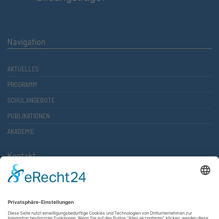
Navigation
AKTUELLES
PROGRAMM
SCHULANGEBOTE
PUBLIKATIONEN
AKADEMIE
Kontakt
Atlantische Akademie Rheinland-Pfalz e.V.
Lauterstr. 2 (Rathaus Nord)
67657 Kaiserslautern
FON 0631 36610-0