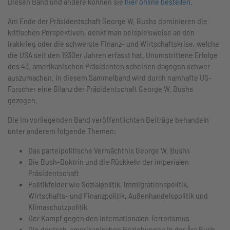
Diesen Band und andere können sie
hier online bestellen
.
Am Ende der Präsidentschaft George W. Bushs dominieren die
kritischen Perspektiven, denkt man beispielsweise an den
Irakkrieg oder die schwerste Finanz- und Wirtschaftskrise, welche
die USA seit den 1930er Jahren erfasst hat. Unumstrittene Erfolge
des 43. amerikanischen Präsidenten scheinen dagegen schwer
auszumachen. In diesem Sammelband wird durch namhafte US-
Forscher eine Bilanz der Präsidentschaft George W. Bushs
gezogen.
Die im vorliegenden Band veröffentlichten Beiträge behandeln
unter anderem folgende Themen:
Das parteipolitische Vermächtnis George W. Bushs
Die Bush-Doktrin und die Rückkehr der imperialen
Präsidentschaft
Politikfelder wie Sozialpolitik, Immigrationspolitik,
Wirtschafts- und Finanzpolitik, Außenhandelspolitik und
Klimaschutzpolitik
Der Kampf gegen den internationalen Terrorismus
Die deutsch-amerikanischen Beziehungen in der Ära Bush