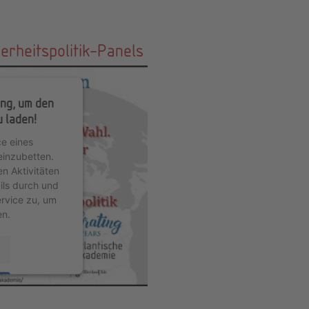
rheitspolitik-Panels
ng, um den
 laden!
e eines
einzubetten.
en Aktivitäten
ils durch und
rvice zu, um
en.
k