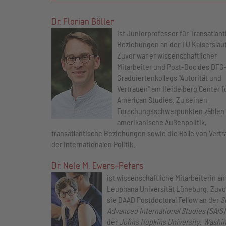
powered by
Usercentrics Conse
Platform
&
eRecht2
Dr. Florian Böller
ist Juniorprofessor für Transatlan
Beziehungen an der TU Kaiserslau
Zuvor war er wissenschaftlicher
Mitarbeiter und Post-Doc des DFG
Graduiertenkollegs "Autorität und
Vertrauen" am Heidelberg Center f
American Studies. Zu seinen
Forschungsschwerpunkten zählen 
amerikanische Außenpolitik,
transatlantische Beziehungen sowie die Rolle von Vertr
der internationalen Politik.
Dr. Nele M. Ewers-Peters
ist wissenschaftliche Mitarbeiterin an
Leuphana Universität Lüneburg. Zuvo
sie DAAD Postdoctoral Fellow an der
S
Advanced International Studies (SAIS)
der
Johns Hopkins University, Washi