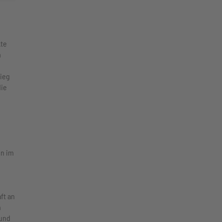
te
m
tieg
die
in im
ft an
n
 und