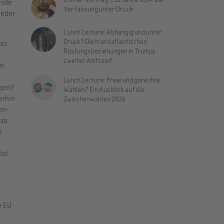
olle
Verfassung unter Druck
ieder
Lunch Lecture: Abhängig und unter
Druck? Die transatlantischen
ass
Rüstungsbeziehungen in Trumps
zweiter Amtszeit
on
Lunch Lecture: Freie und gerechte
ngen?
Wahlen? Ein Ausblick auf die
erhin
Zwischenwahlen 2026
en-
 zu
e
ist
e EU