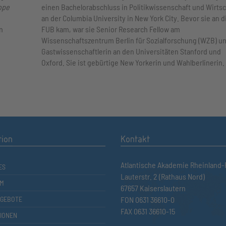
ope
einen Bachelorabschluss in Politikwissenschaft und Wirtsc
an der Columbia University in New York City. Bevor sie an d
n
FUB kam, war sie Senior Research Fellow am
Wissenschaftszentrum Berlin für Sozialforschung (WZB) u
Gastwissenschaftlerin an den Universitäten Stanford und
Oxford. Sie ist gebürtige New Yorkerin und Wahlberlinerin.
tion
Kontakt
Atlantische Akademie Rheinland-P
ES
Lauterstr. 2 (Rathaus Nord)
M
67657 Kaiserslautern
GEBOTE
FON 0631 36610-0
FAX 0631 36610-15
TIONEN