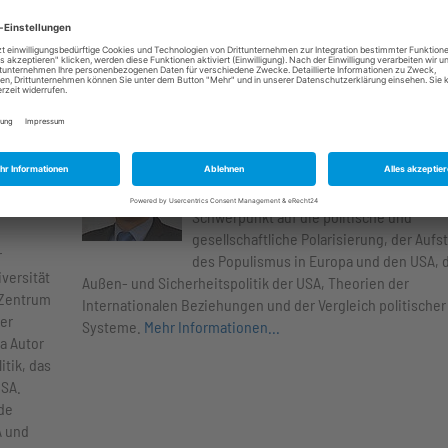
ahrung
Tanks, sowie Naturkatastrophen in den USA. Im Dezember
er US
verteidigte sie erfolgreich ihre Dissertation mit dem Titel:
Discourse on the Future of Work in the United States unde
Influence of Automation and the Platform Economy
.
beratung
Moderation: Dr. David Sirakov
ist der Direktor der Atlantischen
tionen
Akademie. Seine Forschungsschwerpunk
.
sind die US-Innenpolitik mit besondere
Schwerpunkt auf die politische und
gesellschaftliche Polarisierung, der Aufs
r
des Populismus in Europa und den USA, 
versität
Außen- und Sicherheitspolitik der USA, Theorien der
 Zentrum
Internationalen Beziehungen und der Vergleich politischer
er
Systeme.
Mehr Informationen...
.a Autor
itik, das
USA.
de
A und