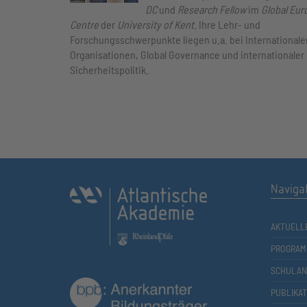
DC
und
Research Fellow
im
Global Eur
Centre
der
University of Kent
. Ihre Lehr- und
Forschungsschwerpunkte liegen u.a. bei Internationale
Organisationen, Global Governance und internationaler
Sicherheitspolitik.
Naviga
AKTUELL
PROGRAM
SCHULAN
PUBLIKA