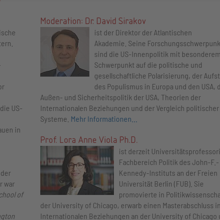
nt Management
4
Moderation: Dr. David Sirakov
tische
ist der Direktor der Atlantischen
tern.
Akademie. Seine Forschungsschwerpunk
sind die US-Innenpolitik mit besondere
-
Schwerpunkt auf die politische und
gesellschaftliche Polarisierung, der Aufs
or
des Populismus in Europa und den USA, 
Außen- und Sicherheitspolitik der USA, Theorien der
die US-
Internationalen Beziehungen und der Vergleich politischer
Systeme.
Mehr Informationen...
auen in
Prof. Lora Anne Viola Ph.D.
ist derzeit Universitätsprofessor
Fachbereich Politik des John-F.-
 der
Kennedy-Instituts an der Freien
r war
Universität Berlin (FUB). Sie
chool of
promovierte in Politikwissenscha
der University of Chicago, erwarb einen Masterabschluss i
ngton
Internationalen Beziehungen an der University of Chicago