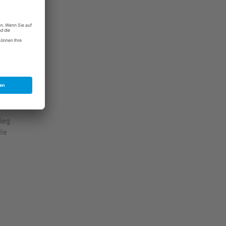
 2020
The
r the
te
m
tieg
die