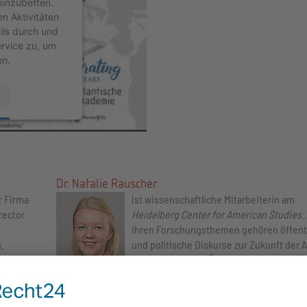
einzubetten.
en Aktivitäten
ils durch und
rvice zu, um
en.
nt Management
4
Dr. Natalie Rauscher
r Firma
ist wissenschaftliche Mitarbeiterin am
rector
Heidelberg Center for American Studies
.
ihren Forschungsthemen gehören öffent
.
und politische Diskurse zur Zukunft der A
nsin,
und der Plattform Ökonomie in den USA. 
r in
arbeitet außerdem zu den Themen sozial
udies,
Bewegungen, Social Media, US-
amerikanische Philanthropie und Think