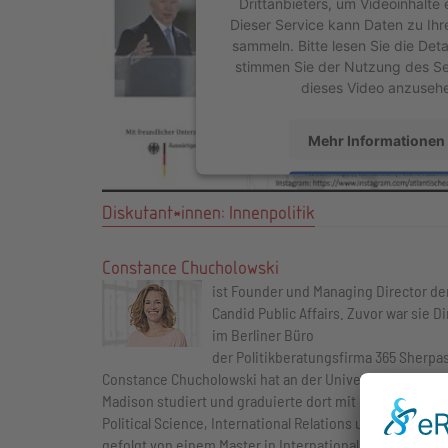
Drittanbieters, um Videoinhalte 
Dieser Service kann Daten zu Ihr
sammeln. Bitte lesen Sie die Deta
stimmen Sie der Nutzung des Se
dieses Video anzuseh
Mehr Informationen
Akzeptieren
Diskutant*innen: Innenpolitik
powered by
Usercentrics Conse
Platform
&
eRecht2
Constance Chucholowski
ist Founder und Managing Director de
Candid Public Affairs. Zuvor war sie Di
im Berliner Büro
der Politikberatungsfirma 365 Sherpas
Constance Chucholowski hat an der University of Wisco
Madison studiert und graduierte dort mit einem Bachelo
Political Science, International Relations und African St
gefolgt von einem Master in International Public Affairs.