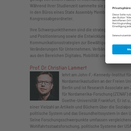
Während ihrer Studienzeit sammelte sie praktische Erf
in den Büros eines State Assembly Member und mehrer
Kongressabgeordneter.
Ihre Schwerpunktthemen sind die strategische Politik
und Positionierung sowie die Entwicklung von
Kommunikationsstrategien zur Bewältigung exogener
Veränderungen für Unternehmen, Verbände und Institu
aus den Bereichen Digitales, Mobilität und E-Commerce
Prof. Dr. Christian Lammert
lehrt am John-F.-Kennedy-Institut fü
Nordamerikastudien an der Freien Uni
Berlin und ist Research Associate am
für Nordamerika-Forschung (ZENAF) d
Goethe-Universität Frankfurt. Er ist u
einer Vielzahl an Artikeln und Büchern über die Sozialpol
politische System und das Gesundheitssystem in den 
Seine Forschungsschwerpunkte umfassen vergleichen
Wohlfahrtsstaatsforschung, politische Systeme der US