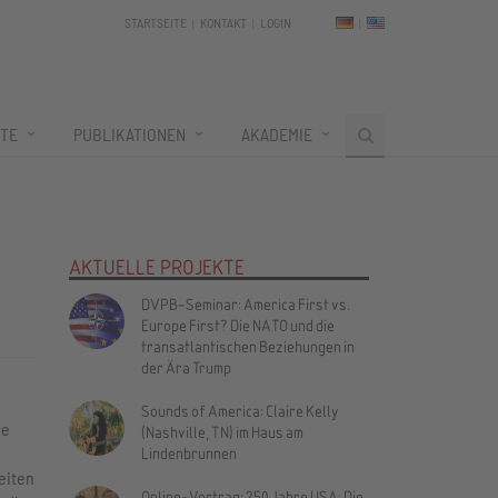
STARTSEITE
KONTAKT
LOGIN
TE
PUBLIKATIONEN
AKADEMIE
AKTUELLE PROJEKTE
DVPB-Seminar: America First vs.
Europe First? Die NATO und die
transatlantischen Beziehungen in
der Ära Trump
Sounds of America: Claire Kelly
ie
(Nashville, TN) im Haus am
Lindenbrunnen
eiten
Online-Vortrag: 250 Jahre USA: Die