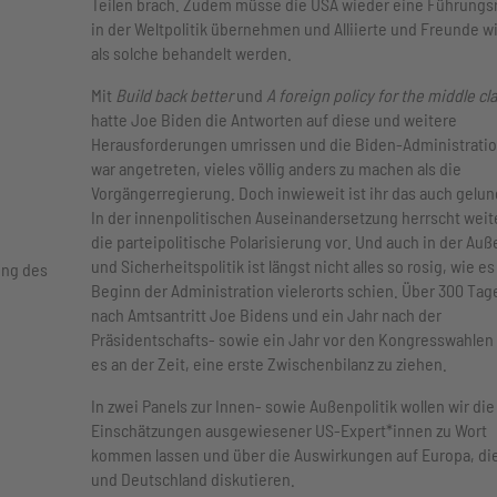
Teilen brach. Zudem müsse die USA wieder eine Führungsr
in der Weltpolitik übernehmen und Alliierte und Freunde w
als solche behandelt werden.
Mit
Build back better
und
A foreign policy for the middle cl
hatte Joe Biden die Antworten auf diese und weitere
Herausforderungen umrissen und die Biden-Administrati
war angetreten, vieles völlig anders zu machen als die
Vorgängerregierung. Doch inwieweit ist ihr das auch gelu
In der innenpolitischen Auseinandersetzung herrscht weit
die parteipolitische Polarisierung vor. Und auch in der Auß
und Sicherheitspolitik ist längst nicht alles so rosig, wie es
ung des
Beginn der Administration vielerorts schien. Über 300 Tag
nach Amtsantritt Joe Bidens und ein Jahr nach der
Präsidentschafts- sowie ein Jahr vor den Kongresswahlen 
es an der Zeit, eine erste Zwischenbilanz zu ziehen.
In zwei Panels zur Innen- sowie Außenpolitik wollen wir die
Einschätzungen ausgewiesener US-Expert*innen zu Wort
kommen lassen und über die Auswirkungen auf Europa, di
und Deutschland diskutieren.