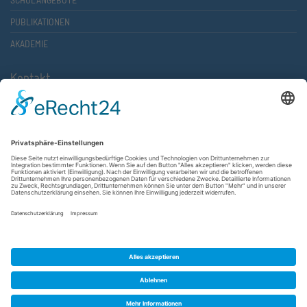
PUBLIKATIONEN
AKADEMIE
Kontakt
Atlantische Akademie Rheinland-Pfalz e.V.
Lauterstr. 2 (Rathaus Nord)
67657 Kaiserslautern
FON 0631 36610-0
FAX 0631 36610-15
©2026 Atlantische Akademie Rheinland-Pfalz e. V. |
Impressum
|
Datenschutzerklärung
|
AGB
|
Newsletter
|
Cookie-Einstellungen