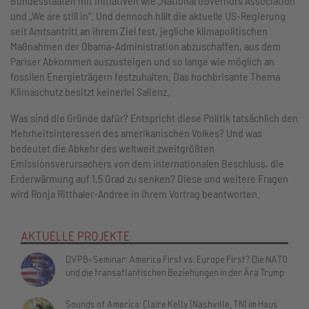
Bundesstaaten mit Initiativen wie „National Governors Association“
und „We are still in“. Und dennoch hält die aktuelle US-Regierung
seit Amtsantritt an ihrem Ziel fest, jegliche klimapolitischen
Maßnahmen der Obama-Administration abzuschaffen, aus dem
Pariser Abkommen auszusteigen und so lange wie möglich an
fossilen Energieträgern festzuhalten. Das hochbrisante Thema
Klimaschutz besitzt keinerlei Salienz.
Was sind die Gründe dafür? Entspricht diese Politik tatsächlich den
Mehrheitsinteressen des amerikanischen Volkes? Und was
bedeutet die Abkehr des weltweit zweitgrößten
Emissionsverursachers von dem internationalen Beschluss, die
Erderwärmung auf 1,5 Grad zu senken? Diese und weitere Fragen
wird Ronja Ritthaler-Andree in ihrem Vortrag beantworten.
AKTUELLE PROJEKTE
DVPB-Seminar: America First vs. Europe First? Die NATO
und die transatlantischen Beziehungen in der Ära Trump
Sounds of America: Claire Kelly (Nashville, TN) im Haus