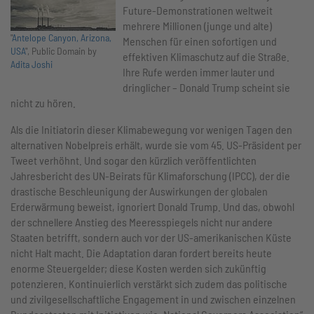
Future-Demonstrationen weltweit
mehrere Millionen (junge und alte)
"
Antelope Canyon, Arizona,
Menschen für einen sofortigen und
USA
", Public Domain by
effektiven Klimaschutz auf die Straße.
Adita Joshi
Ihre Rufe werden immer lauter und
dringlicher – Donald Trump scheint sie
nicht zu hören.
Als die Initiatorin dieser Klimabewegung vor wenigen Tagen den
alternativen Nobelpreis erhält, wurde sie vom 45. US-Präsident per
Tweet verhöhnt. Und sogar den kürzlich veröffentlichten
Jahresbericht des UN-Beirats für Klimaforschung (IPCC), der die
drastische Beschleunigung der Auswirkungen der globalen
Erderwärmung beweist, ignoriert Donald Trump. Und das, obwohl
der schnellere Anstieg des Meeresspiegels nicht nur andere
Staaten betrifft, sondern auch vor der US-amerikanischen Küste
nicht Halt macht. Die Adaptation daran fordert bereits heute
enorme Steuergelder; diese Kosten werden sich zukünftig
potenzieren. Kontinuierlich verstärkt sich zudem das politische
und zivilgesellschaftliche Engagement in und zwischen einzelnen