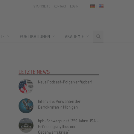
STARTSEITE
KONTAKT
LOGIN
TE
PUBLIKATIONEN
AKADEMIE
LETZTE NEWS
Neue Podcast-Folge verfügbar!
Interview: Vorwahlen der
Demokraten in Michigan
bpb-Schwerpunkt "250 Jahre USA –
Gründungsmythos und
Gegenwartskrise"