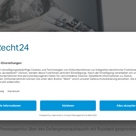
en Presseagentur über den Gefangenenaustausch mit Russland gesproche