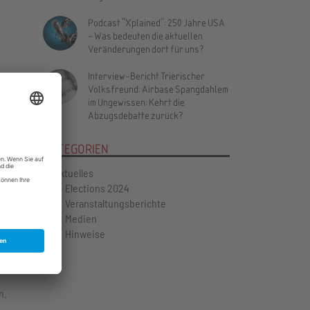
Podcast "Xplained": 250 Jahre USA
– Was bedeuten die aktuellen
Veränderungen dort für uns?
Interview-Bericht Trierischer
Volksfreund: Airbase Spangdahlem
Vor
im Ungewissen: Kehrt die
Abzugsdebatte zurück?
KATEGORIEN
Aktuelles
Elections 2024
Veranstaltungsberichte
Medien
Hinweise
n.