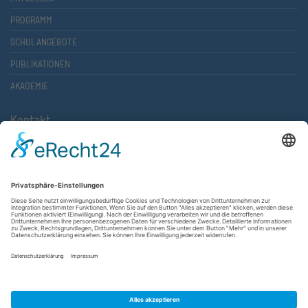
PROGRAMM
SCHULANGEBOTE
PUBLIKATIONEN
AKADEMIE
Kontakt
Atlantische Akademie Rheinland-Pfalz e.V.
Lauterstr. 2 (Rathaus Nord)
67657 Kaiserslautern
FON 0631 36610-0
FAX 0631 36610-15
©2026 Atlantische Akademie Rheinland-Pfalz e. V. |