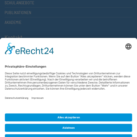
SCHULANGEBOTE
PUBLIKATIONEN
AKADEMIE
Kontakt
Atlantische Akademie Rheinland-Pfalz e.V.
Lauterstr. 2 (Rathaus Nord)
67657 Kaiserslautern
FON 0631 36610-0
FAX 0631 36610-15
©2026 Atlantische Akademie Rheinland-Pfalz e. V. |
Impressum
|
Datenschutzerklärung
|
AGB
|
Newsletter
|
Cookie-Einstellungen