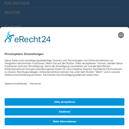
PUBLIKATIONEN
AKADEMIE
Kontakt
Atlantische Akademie Rheinland-Pfalz e.V.
Lauterstr. 2 (Rathaus Nord)
67657 Kaiserslautern
FON 0631 36610-0
FAX 0631 36610-15
©2026 Atlantische Akademie Rheinland-Pfalz e. V. |
Impressum
|
Datenschutzerklärung
|
AGB
|
Newsletter
|
Cookie-Einstellungen