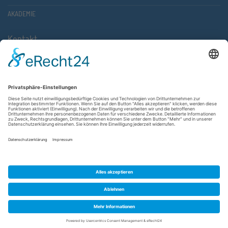
AKADEMIE
Kontakt
Atlantische Akademie Rheinland-Pfalz e.V.
Lauterstr. 2 (Rathaus Nord)
67657 Kaiserslautern
FON 0631 36610-0
FAX 0631 36610-15
©2026 Atlantische Akademie Rheinland-Pfalz e. V. |
Impressum
|
Datenschutzerklärung
|
AGB
|
Newsletter
|
Cookie-Einstellungen