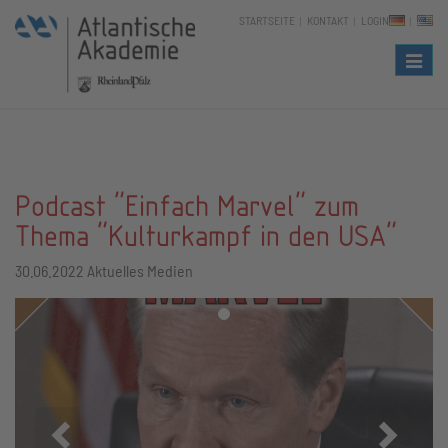
STARTSEITE
KONTAKT
LOGIN
Naviga
Podcast "Einfach Marvel" zum
Thema "Kulturkampf in den USA"
30.06.2022
Aktuelles Medien
Zurück
Vor