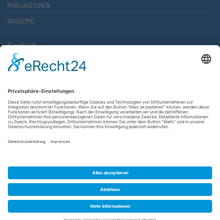
PUBLIKATIONEN
AKADEMIE
Kontakt
Atlantische Akademie Rheinland-Pfalz e.V.
Lauterstr. 2 (Rathaus Nord)
67657 Kaiserslautern
FON 0631 36610-0
FAX 0631 36610-15
©2026 Atlantische Akademie Rheinland-Pfalz e. V. |
Impressum
|
Datenschutzerklärung
|
AGB
|
Newsletter
|
Cookie-Einstellungen