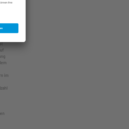
erbei
setze
st
uf
ung
llem
rn im
lzahl
ten