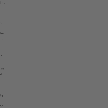
akov.
ie
 des
iten
von
 er
nd
hter
it
und