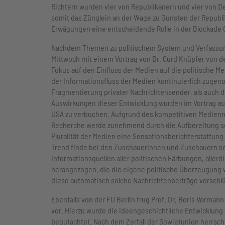
Richtern wurden vier von Republikanern und vier von D
somit das Zünglein an der Wage zu Gunsten der Republik
Erwägungen eine entscheidende Rolle in der Blockade Ga
Nachdem Themen zu politischem System und Verfassung 
Mittwoch mit einem Vortrag von Dr. Curd Knüpfer von d
Fokus auf den Einfluss der Medien auf die politische M
der Informationsfluss der Medien kontinuierlich zugen
Fragmentierung privater Nachrichtensender, als auch d
Auswirkungen dieser Entwicklung wurden im Vortrag au
USA zu verbuchen. Aufgrund des kompetitiven Medienm
Recherche werde zunehmend durch die Aufbereitung s
Pluralität der Medien eine Sensationsberichterstattu
Trend finde bei den Zuschauerinnen und Zuschauern sel
Informationsquellen aller politischen Färbungen, aller
herangezogen, die die eigene politische Überzeugung 
diese automatisch solche Nachrichtenbeiträge vorsch
Ebenfalls von der FU Berlin trug Prof. Dr. Boris Vorma
vor. Hierzu wurde die ideengeschichtliche Entwicklung
begutachtet. Nach dem Zerfall der Sowjetunion herrsch