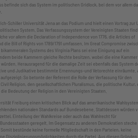
befinde sich das System im politischen Gridlock, bei dem vor allem d
e.
rich-Schiller Universität Jena an das Podium und hielt einen Vortrag zur 
litischen System. Das Verfassungssystem der Vereinigten Staaten find
e vor allem die Declaration of Independence von 1776, die Articles of
nd die Bill of Rights von 1789/1791 umfassen. Im Great Compromise zwis
ikammeralen Systems des Virginia Plans sei eine Einigung auf ein
 indem beide Kammern gleiche Rechte besitzen, wobei die eine Kammer
würden. Herausragend für die damalige Zeit sei ebenfalls das System d
utive und Judikative bestimmte Ernennungs-und Vetorechte einräumte.
ufgezeigt: So betonte der Referent die Rolle der Verfassung für den
l Religion, den gesellschaftlichen Pluralismus, die politische Kultur, 
 die Bedeutung der Religion in den Vereinigten Staaten.
ersität Freiburg einen kritischen Blick auf das amerikanische Wahlsyste
e fehlenden nationalen Standards auf Bundesebene. Stattdessen würden v
ttel, Einteilung der Wahlkreise oder auch das Wahlrecht für
Bundesstaaten geregelt. Im Gegensatz zu anderen Demokratien steche
 Somit bestünde keine formelle Mitgliedschaft in den Parteien, keine
ine Disziplinierungsmöglichkeiten durch die Partei. Aus diesen Gründen