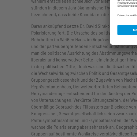
wählern entschieden schließlich vor allem die Themen,
stünden in diesem Jahr ökonomische Themen, Einwande
bezeichnend, dass beide Kandidaten die Höchstwerte in 
Daran anknüpfend setzte Dr. David Sirakov von der Atl
Polarisierung fort. Die Ursache des politischen Gridlo
Mehrheiten im Weißen Haus, im Repräsentantenhaus und
und der parteiübergreifenden Entscheidungsfindung zu
man die politische Ausrichtung des Abstimmungsverhal
liberaler und konservativer Seite –ein eindeutiger H
in der politischen Mitte. Doch was sind die Ursachen fü
die Wechselwirkung zwischen Politik und Gesamtgesellsc
Gruppengeschlossenheit und der Zugewinn von Macht i
Repräsentantenhaus. Der weitverbreiteten Behauptung,
Gerrymandering – entscheidend für den Anstieg der Pola
von Untersuchungen. Verkürzte Sitzungszeiten, der We
übermäßige Gebrauch des Filibusters zur Blockade von
Kongress bei. Gesamtgesellschaftlich seien zwar kaum 
Parteisympathisantinnen und -sympathisanten, der Wahl
wachse die Polarisierung aber sehr stark an. Geographi
Gruppen auf bestimmte Wahlkreise verstärke diese Ten