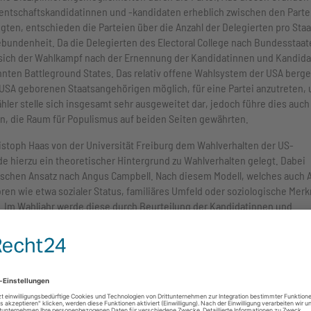
entschaftskandidatinnen und -kandidaten erheblich zwischen den Parte
ten, entschieden die Parteien über die Anzahl der Delegierten pro Staa
bundenheit. Da die Delegierten des Electoral College nach Bundesstaat
 sich der Wahlkampf nach der Ernennung der Kandidatinnen und Kandid
annten Battleground States. Das relativ offene Wahlsystem der USA berge
en USA geborenen Staatsangehörigen möglich, für eine Partei anzutreten,
ler stelle sich insgesamt sehr ausgeweitet dar, jedoch führe dies auch
, die Raum für Populismus auf beiden Seiten gewährten.
stoph Haas von der Universität Freiburg dem Wahlverhalten der US-
 hierzu ein theoretischer Hintergrund zu Wahlverhalten gelegt. Dabei
gischen Ansatz nach Angus Campbell. Nach diesem Modell, welches auch 
ren wie etwa sozialer Status, familiäres Umfeld oder soziologische Mer
n. Im Wahljahr werde diese durch Beurteilung der Kandidatinnen und
iziert, dies habe allerdings nur selten signifikante Auswirkungen auf 
 Bevölkerungsgruppen sich vorwiegend mit welcher Partei identifizieren
em männlich, höheren Alters, weiß, protestantisch, besäßen einen mittl
liches Einkommen, so Dr. Haas. Im Umkehrschluss seien demokratische
hören ethnischen und religiösen Minderheiten an, verfügten über einen
 unterdurchschnittliches Einkommen. Bei den Wechselwählerinnen und -