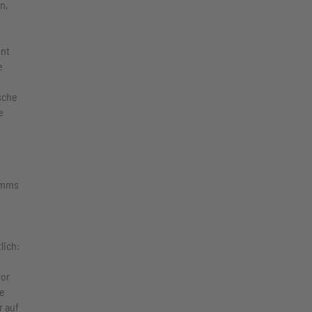
n,
int
e
sche
e
ramms
lich:
vor
re
r auf