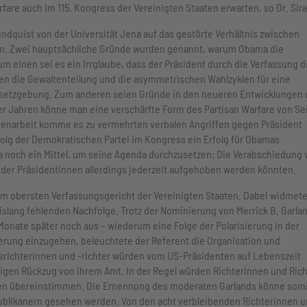
are auch im 115. Kongress der Vereinigten Staaten erwarten, so Dr. Sir
undquist von der Universität Jena auf das gestörte Verhältnis zwischen
n. Zwei hauptsächliche Gründe wurden genannt, warum Obama die
m einen sei es ein Irrglaube, dass der Präsident durch die Verfassung d
n die Gewaltenteilung und die asymmetrischen Wahlzyklen für eine
 Gesetzgebung. Zum anderen seien Gründe in den neueren Entwicklungen
r Jahren könne man eine verschärfte Form des Partisan Warfare von Se
menarbeit komme es zu vermehrten verbalen Angriffen gegen Präsident
olg der Demokratischen Partei im Kongress ein Erfolg für Obamas
a noch ein Mittel, um seine Agenda durchzusetzen: Die Verabschiedung 
oder Präsidentinnen allerdings jederzeit aufgehoben werden könnten.
em obersten Verfassungsgericht der Vereinigten Staaten. Dabei widmete
islang fehlenden Nachfolge. Trotz der Nominierung von Merrick B. Garla
Monate später noch aus – wiederum eine Folge der Polarisierung in der
erung einzugehen, beleuchtete der Referent die Organisation und
ichterinnen und -richter würden vom US-Präsidenten auf Lebenszeit
illigen Rückzug von ihrem Amt. In der Regel würden Richterinnen und Ric
enten übereinstimmen. Die Ernennung des moderaten Garlands könne som
blikanern gesehen werden. Von den acht verbleibenden Richterinnen 