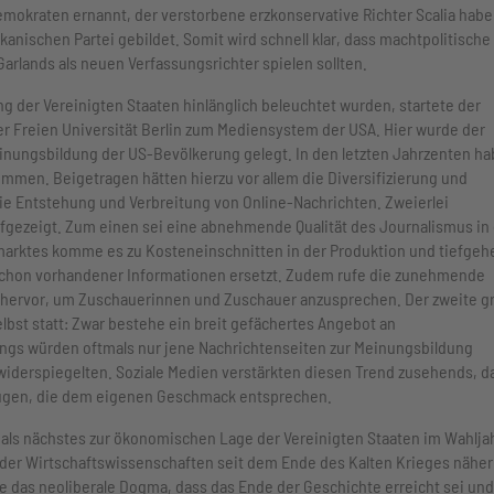
emokraten ernannt, der verstorbene erzkonservative Richter Scalia habe
anischen Partei gebildet. Somit wird schnell klar, dass machtpolitische
rlands als neuen Verfassungsrichter spielen sollten.
der Vereinigten Staaten hinlänglich beleuchtet wurden, startete der
er Freien Universität Berlin zum Mediensystem der USA. Hier wurde der
einungsbildung der US-Bevölkerung gelegt. In den letzten Jahrzenten h
ommen. Beigetragen hätten hierzu vor allem die Diversifizierung und
ie Entstehung und Verbreitung von Online-Nachrichten. Zweierlei
fgezeigt. Zum einen sei eine abnehmende Qualität des Journalismus in
arktes komme es zu Kosteneinschnitten in der Produktion und tiefge
chon vorhandener Informationen ersetzt. Zudem rufe die zunehmende
ng hervor, um Zuschauerinnen und Zuschauer anzusprechen. Der zweite g
bst statt: Zwar bestehe ein breit gefächertes Angebot an
dings würden oftmals nur jene Nachrichtenseiten zur Meinungsbildung
widerspiegelten. Soziale Medien verstärkten diesen Trend zusehends, d
lügen, die dem eigenen Geschmack entsprechen.
nn als nächstes zur ökonomischen Lage der Vereinigten Staaten im Wahlja
 der Wirtschaftswissenschaften seit dem Ende des Kalten Krieges näher
e das neoliberale Dogma, dass das Ende der Geschichte erreicht sei und