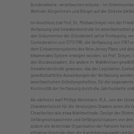
Bundesebene, verantworten müsste – im Umkehrschluss 
Wohl der Bürgerinnen und Bürger auf der Strecke bleib
Im Anschluss trat Prof. Dr. Michael Dreyer von der Fried
Verfassung und Gewaltenkontrolle im amerikanischen po
den Dokumenten der Gründerzeit seine Festlegung, welch
Confederation von 1777/1781, die Verfassung von 1787 u
dem Einkammersystems des New Jersey Plans und des b
bikamerales System erwogen worden, so Prof. Dreyer,
den Bundesstaaten, die andere in Wahlkreisen gewählt 
Gewaltenkontrolle gewesen, das der Legislative, Exek
gesellschaftliche Auswirkungen der Verfassung wurden a
amerikanischen Gründungsmythos, für die sogenannte Civi
Kontinuität der Verfassung durch die Jahrhunderte und
Als nächstes warf Philipp Weinmann, M.A., von der Univ
Charakteristisch für die Vereinigten Staaten seien di
Einzelheiten wie etwa Wahlmethode, Design der Stimmze
Gefängnisinsassinnen und Gefängnisinsassen von den 
zudem die dezentrale Organisation der Parteien hervor:
effektive Kontrolle über die Kandidatenauswahl und ke