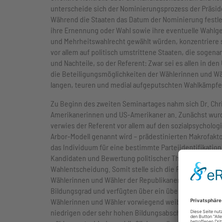
unterscheide sich der Nominierungsprozess der Präsid
Während die Staaten das Datum der Nominierung festleg
ihre Ernennung oder Wahl sowie ihre eventuelle Wahlge
und Mehrheitswahlrecht gewählt würden, konzentriere
vor allem auf politisch umstrittene Staaten, die sogen
und Nachteile, so der Referent: Zwar sei es allen in d
die Beteiligungsmöglichkeiten der Wählerinnen und Wäh
langen, teuren und medial aufgeputschten Wahlkämpfen
Zu Beginn des zweiten Seminartages nahm sich Dr. Chri
Amerikanerinnen und US-Amerikaner an. Zunächst wurde
verwies der Referent vor allem auf den sozialpsycholo
Arbor-Modell genannt wird – prädestinierten Makrofakto
das Individuum für eine bestimmte Parteiidentifikatio
Kandidaten und Bewertung politischer Themen zwar modif
Wahlentscheidung. Somit stelle sich die Frage, welche
Wählerinnen und Wähler der Republikaner seien vor all
Bildungsgrad und verfügten über ein überdurchschnitt
Wählerinnen und Wähler vorwiegend weiblich, jung, ge
niedrigen oder sehr hohen Bildungsabschluss und ein