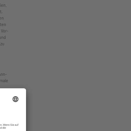
ien.
t,
en
aten
 Vor-
 und
 zu
Ann-
kmale
die
.
eren