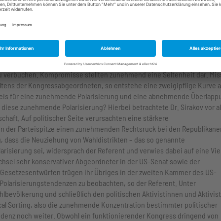
 die die Präsidentschaftskandidatinnen und -kandidaten ansprechen. Hi
rungspolitik sowie die Gesundheitsreform im Vordergrund. Dabei sei
der Unbeliebtheit seit der Präsidentschaftswahl von 1992 erhielten.
antischen Akademie die Vortragsreihe mit dem Thema der politischen
cks im amerikanischen Kongress liege zunächst in den unterschiedlichen
 im Senat seit 2011. Seither sei ein Rückgang der verabschiedeten Ge
 verbuchen. Kompromisse stellten zunehmend eine Seltenheit dar. Mis
tens der Kongressabgeordneten, so entstehe eine zweigipflige Kurve a
inweis für eine zunehmende Polarisierung und eine abnehmende Überlapp
r diese zunehmende Polarisierung? Hierbei betrachtete Dr. Sirakov vor a
haft. Auf politischer Seite verursachten eine stärkere
n der Parteispitze einen zunehmenden Rechtsruck bei den Republikane
 dass die Neuziehung von Wahldistrikten – das so genannte
risierung sei, widersprach der Referent und verwies dabei auf eine Vie
chsel sehr konservativer Abgeordneter in der US-Senat sowie der
 Gesetzesentwürfen trügen ihr Übriges in der zweiten Kammer des US-
Polarisierungstendenzen zu beobachten, so der Referent. Unter
bevölkerung und schließlich den politischen Aktivistinnen und Aktivis
cal Sorting, also die zunehmende Konzentration bestimmter politischer
denz noch weiter. Obwohl ein funktionierender Kongress dringend von