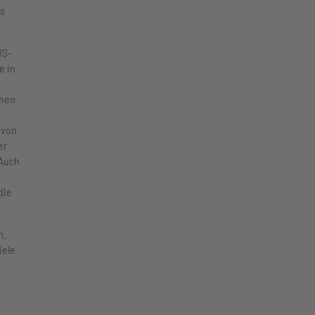
as
US-
e in
chen
 von
er
 Auch
die
m.
iele