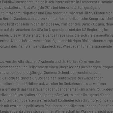
er Politikwissenschaft und politisch Interessierte in Lambrecht zusamme
zu diskutieren. Das Wahljahr 2016 bot hierzu natürlich genügend
gt Phrasen zu Migration und Einwanderung, während Hillary Clinton sich
en Bernie Sanders behaupten konnte. Der amerikanische Kongress sche
ung liegt vor allem in der Hand des 44. Präsidenten, Barack Obama. Neu
gen auf das Ansehen der USA im Allgemeinen und der US Regierung im
erika? Dies wird die entscheidende Frage sein, die sich viele amerikani
werden. Neben hörenswerten Vorträgen und hitzigen Diskussionen sorgt
rkonzert des Pianisten Jens Barnieck aus Wiesbaden für eine spannende
v von der Atlantischen Akademie und Dr. Florian Böller von der
eilnehmerinnen und Teilnehmern einen Überblick des diesjährigen Prog
ernelement der diesjährigen Summer School, der zunehmenden
ik. Hierzu zeichnete Dr. Böller einen Teufelskreis aus wachsender
reitschaft und Gridlock auf, welcher im Umkehrschluss zu weiterer
 allem durch das Misstrauen gegenüber der amerikanischen Politik deut
ikaner hätten großes oder sehr großes Vertrauen in ihre gesetzlichen
le Anteil der moderaten Wählerschaft kontinuierlich schrumpfe, gingen 
ch mit extremen politischen Positionen identifizieren können. Dies füh
gislative, da diese sich vor ihrer Wählerschaft im Wahlkreis, nicht abe