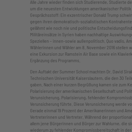
Alle Jahre wieder finden sich Studierende, Studierte d
um die neuesten Entwicklungen amerikanischer Politik 
Gesprächsstoff: Ein exzentrischer Donald Trump schwin
gegen ihren demokratisch-sozialistischen Kontrahent
gelähmt wie noch nie und politische Entscheidungsfind
Militäreinsätze in Syrien haben nachhaltige Auswirkun
Speziellen – innen-sowie außenpolitisch. Quo vadis, Am
Wählerinnen und Wähler am 8. November 2016 stellen 
eine Exkursion zur Ramstein Air Base sowie ein Klavie
Ergänzung des Programms.
Den Auftakt der Summer School machten Dr. David Sirako
Technischen Universität Kaiserslautern, die den 30 T
gaben. Nach einer kurzen Begrüßung kamen sie zum K
Polarisierung der amerikanischen Gesellschaft und Polit
Verunsicherung, Polarisierung, fehlender Kompromissbe
Verunsicherung führte. Diese Verunsicherung werde vor
Gerade einmal 19 Prozent der Amerikanerinnen und Amer
Vertreterinnen und Vertreter. Während der proportiona
allem jene Bürgerinnen und Bürger zur Wahlurne, die si
wiederum zu fehlender Kompromissbereitschaft in der Le