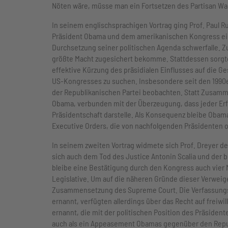
Nöten wäre, müsse man ein Fortsetzen des Partisan Warf
In seinem englischsprachigen Vortrag ging Prof. Paul R
Präsident Obama und dem amerikanischen Kongress ei
Durchsetzung seiner politischen Agenda schwerfalle. Zu
größte Macht zugesichert bekomme. Stattdessen sorgte
effektive Kürzung des präsidialen Einflusses auf die
US-Kongresses zu suchen. Insbesondere seit den 1990e
der Republikanischen Partei beobachten. Statt Zusam
Obama, verbunden mit der Überzeugung, dass jeder Erf
Präsidentschaft darstelle. Als Konsequenz bleibe Obam
Executive Orders, die von nachfolgenden Präsidenten 
In seinem zweiten Vortrag widmete sich Prof. Dreyer d
sich auch dem Tod des Justice Antonin Scalia und der b
bleibe eine Bestätigung durch den Kongress auch vier 
Legislative. Um auf die näheren Gründe dieser Verweig
Zusammensetzung des Supreme Court. Die Verfassungsr
ernannt, verfügten allerdings über das Recht auf freiw
ernannt, die mit der politischen Position des Präsid
auch als ein Appeasement Obamas gegenüber den Repu