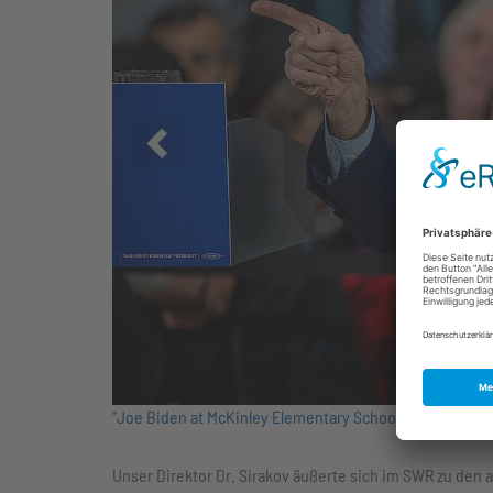
Zurück
"
Joe Biden at McKinley Elementary School
" (
CC BY 2.0
) 
Unser Direktor Dr. Sirakov äußerte sich im SWR zu den