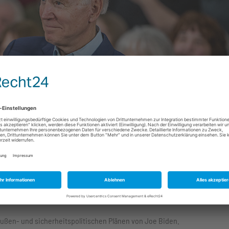
by
Phil Roeder
 außen- und sicherheitspolitischen Plänen von Joe Biden.