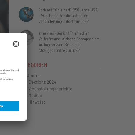
Podcast "Xplained": 250 Jahre USA
– Was bedeuten die aktuellen
Veränderungen dort für uns?
Interview-Bericht Trierischer
Vor
Volksfreund: Airbase Spangdahlem
im Ungewissen: Kehrt die
Abzugsdebatte zurück?
KATEGORIEN
Aktuelles
Elections 2024
Veranstaltungsberichte
Medien
Hinweise