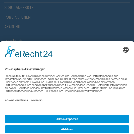
SCHULANGEBOTE
PUBLIKATIONEN
AKADEMIE
Kontakt
Atlantische Akademie Rheinland-Pfalz e.V.
Lauterstr. 2 (Rathaus Nord)
67657 Kaiserslautern
FON 0631 36610-0
FAX 0631 36610-15
©2026 Atlantische Akademie Rheinland-Pfalz e. V. |
Impressum
|
Datenschutzerklärung
|
AGB
|
Newsletter
|