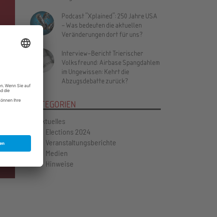
Podcast "Xplained": 250 Jahre USA
– Was bedeuten die aktuellen
Veränderungen dort für uns?
Vor
Interview-Bericht Trierischer
Volksfreund: Airbase Spangdahlem
im Ungewissen: Kehrt die
Abzugsdebatte zurück?
KATEGORIEN
Aktuelles
Elections 2024
Veranstaltungsberichte
Medien
Hinweise