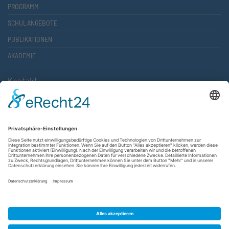
PROGRAMM
SCHULANGEBOTE
PUBLIKATIONEN
AKADEMIE
Kontakt
Atlantische Akademie Rheinland-Pfalz e.V.
Lauterstr. 2 (Rathaus Nord)
67657 Kaiserslautern
FON 0631 36610-0
FAX 0631 36610-15
©2026 Atlantische Akademie Rheinland-Pfalz e. V. |