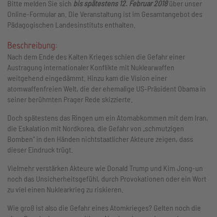
Bitte melden Sie sich
bis spätestens 12. Februar 2018
über unser
Online-Formular an. Die Veranstaltung ist im Gesamtangebot des
Pädagogischen Landesinstituts enthalten.
Beschreibung:
Nach dem Ende des Kalten Krieges schien die Gefahr einer
Austragung internationaler Konflikte mit Nuklearwaffen
weitgehend eingedämmt. Hinzu kam die Vision einer
atomwaffenfreien Welt, die der ehemalige US-Präsident Obama in
seiner berühmten Prager Rede skizzierte.
Doch spätestens das Ringen um ein Atomabkommen mit dem Iran,
die Eskalation mit Nordkorea, die Gefahr von „schmutzigen
Bomben“ in den Händen nichtstaatlicher Akteure zeigen, dass
dieser Eindruck trügt.
Vielmehr verstärken Akteure wie Donald Trump und Kim Jong-un
noch das Unsicherheitsgefühl, durch Provokationen oder ein Wort
zu viel einen Nuklearkrieg zu riskieren.
Wie groß ist also die Gefahr eines Atomkrieges? Gelten noch die