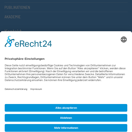
PUBLIKATIONEN
AKADEMIE
Kontakt
Atlantische Akademie Rheinland-Pfalz e.V.
Lauterstr. 2 (Rathaus Nord)
67657 Kaiserslautern
FON 0631 36610-0
FAX 0631 36610-15
©2026 Atlantische Akademie Rheinland-Pfalz e. V. |
Impressum
|
Datenschutzerklärung
|
AGB
|
Newsletter
|
Cookie-Einstellungen