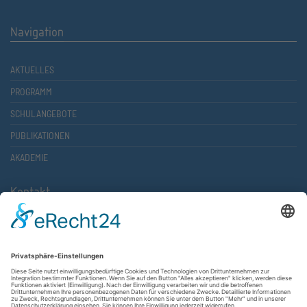
Navigation
AKTUELLES
PROGRAMM
SCHULANGEBOTE
PUBLIKATIONEN
AKADEMIE
Kontakt
Atlantische Akademie Rheinland-Pfalz e.V.
Lauterstr. 2 (Rathaus Nord)
67657 Kaiserslautern
FON 0631 36610-0
FAX 0631 36610-15