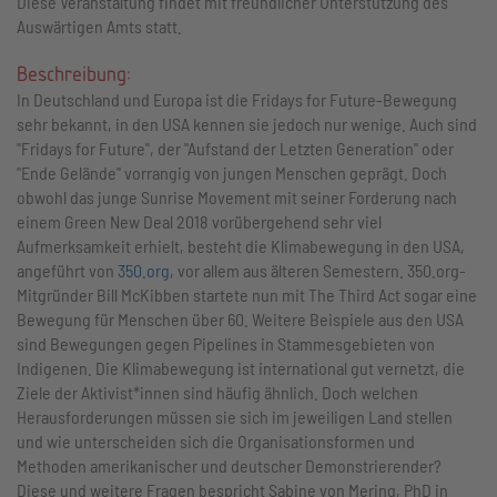
Diese Veranstaltung findet mit freundlicher Unterstützung des
Auswärtigen Amts statt.
Beschreibung:
In Deutschland und Europa ist die Fridays for Future-Bewegung
sehr bekannt, in den USA kennen sie jedoch nur wenige. Auch sind
"Fridays for Future", der "Aufstand der Letzten Generation" oder
"Ende Gelände" vorrangig von jungen Menschen geprägt. Doch
obwohl das junge Sunrise Movement mit seiner Forderung nach
einem Green New Deal 2018 vorübergehend sehr viel
Aufmerksamkeit erhielt, besteht die Klimabewegung in den USA,
angeführt von
350.org
, vor allem aus älteren Semestern. 350.org-
Mitgründer Bill McKibben startete nun mit The Third Act sogar eine
Bewegung für Menschen über 60. Weitere Beispiele aus den USA
sind Bewegungen gegen Pipelines in Stammesgebieten von
Indigenen. Die Klimabewegung ist international gut vernetzt, die
Ziele der Aktivist*innen sind häufig ähnlich. Doch welchen
Herausforderungen müssen sie sich im jeweiligen Land stellen
und wie unterscheiden sich die Organisationsformen und
Methoden amerikanischer und deutscher Demonstrierender?
Diese und weitere Fragen bespricht Sabine von Mering, PhD in