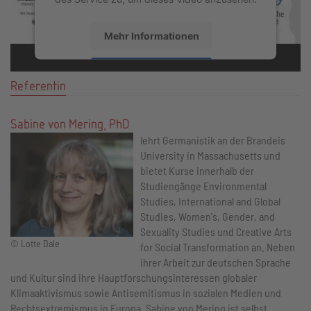
Mehr Informationen
Akzeptieren
Referentin
powered by
Usercentrics Consent
Management Platform
&
eRecht24
Sabine von Mering, PhD
lehrt Germanistik an der Brandeis
University in Massachusetts und
bietet Kurse innerhalb der
Studiengänge Environmental
Studies, International and Global
Studies, Women's, Gender, and
Sexuality Studies und Creative Arts
© Lotte Dale
for Social Transformation an. Neben
ihrer Arbeit zur deutschen Sprache
und Kultur sind ihre Hauptforschungsinteressen globaler
Klimaaktivismus sowie Antisemitismus in sozialen Medien und
Rechtsextremismus in Europa. Sabine von Mering ist selbst