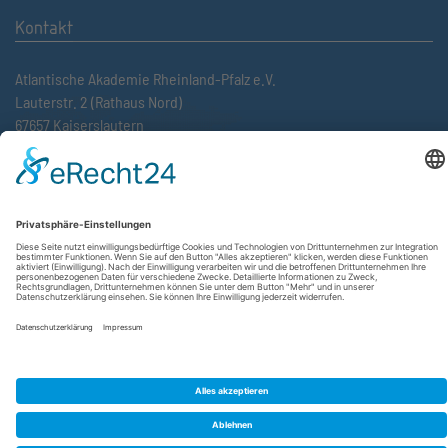
Kontakt
Atlantische Akademie Rheinland-Pfalz e.V.
Lauterstr. 2 (Rathaus Nord)
67657 Kaiserslautern
FON 0631 36610-0
FAX 0631 36610-15
©2026 Atlantische Akademie Rheinland-Pfalz e. V. |
Impressum
|
Datenschutzerklärung
|
AGB
|
Newsletter
|
Cookie-Einstellungen