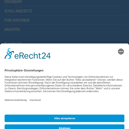
PROGRAMM
SCHULANGEBOTE
PUBLIKATIONEN
AKADEMIE
Kontakt
Atlantische Akademie Rheinland-Pfalz e.V.
Lauterstr. 2 (Rathaus Nord)
67657 Kaiserslautern
FON 0631 36610-0
FAX 0631 36610-15
©2026 Atlantische Akademie Rheinland-Pfalz e. V. |
Impressum
|
Datenschutzerklärung
|
AGB
|
Newsletter
|