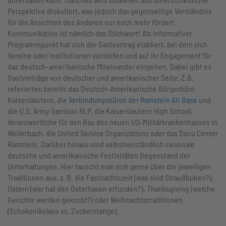
Perspektive diskutiert, was jedoch das gegenseitige Verständnis
für die Ansichten des Anderen nur noch mehr fördert.
Kommunikation ist nämlich das Stichwort! Als informativer
Programmpunkt hat sich der Gastvortrag etabliert, bei dem sich
Vereine oder Institutionen vorstellen und auf ihr Engagement für
das deutsch-amerikanische Miteinander eingehen. Dabei gibt es
Gastvorträge von deutscher und amerikanischer Seite. Z.B.
referierten bereits das Deutsch-Amerikanische Bürgerbüro
Kaiserslautern, die
Verbindungsbüros der Ramstein Air Base
und
die U.S. Army Garrison RLP, die Kaiserslautern High School,
Verantwortliche für den Bau des neuen US-Militärkrankenhauses in
Weilerbach, die United Service Organizations oder das Docu Center
Ramstein. Darüber hinaus sind selbstverständlich saisonale
deutsche und amerikanische Festivitäten Gegenstand der
Unterhaltungen. Hier tauscht man sich gerne über die jeweiligen
Traditionen aus, z. B. die Fastnachtszeit (was sind Straußbuben?),
Ostern (wer hat den Osterhasen erfunden?), Thanksgiving (welche
Gerichte werden gekocht?) oder Weihnachtstraditionen
(Schokonikolaus vs. Zuckerstange).