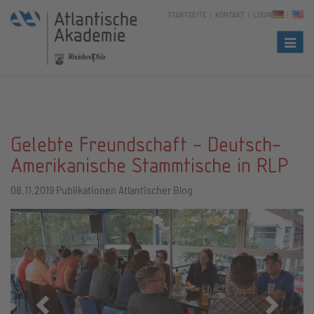
STARTSEITE
KONTAKT
LOGIN
Naviga
Gelebte Freundschaft - Deutsch-
Amerikanische Stammtische in RLP
08.11.2019
Publikationen Atlantischer Blog
Zurück
Vor