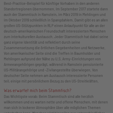
Best-Practice-Beispiel für künftige Vorhaben in den anderen
Standortregionen übernommen. Im September 2017 startete dann
auch der Stammtisch in Ramstein, im März 2019 in Mehlingen und
im Oktober 2019 schließlich in Spangdahlem. Damit gibt es an allen
großen US-Stützpunkten in RLP einen Anlaufpunkt für alle an der
deutsch-amerikanischen Freundschaft interessierten Menschen
zum interkulturellen Austausch. Jeder Stammtisch hat dabei seine
ganz eigene Identität und reflektiert durch seine
Zusammensetzung die örtlichen Gegebenheiten und Netzwerke.
Von amerikanischer Seite sind die Treffen in Baumholder und
Mehlingen aufgrund der Nähe zu U.S. Army-Einrichtungen von
Armeeangehörigen geprägt, während in Ramstein pensionierte
US-Militärangehörige und -Zivilangestellte überwiegen. Von
deutscher Seite nehmen am Austausch interessierte Personen
teil, einige mit persönlichem Bezug zu den US-Streitkräften.
Was erwartet mich beim Stammtisch?
Das Wichtigste vorab: Beim Stammtisch sind alle herzlich
willkommen und es warten nette und offene Menschen, mit denen
man sich in lockerer Atmosphäre über alle möglichen Themen
unterhalten kann. Manches wird bisweilen aus unterschiedlicher