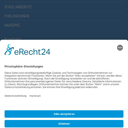
SCHULANGEBOTE
PUBLIKATIONEN
AKADEMIE
Kontakt
Atlantische Akademie Rheinland-Pfalz e.V.
Lauterstr. 2 (Rathaus Nord)
67657 Kaiserslautern
FON 0631 36610-0
FAX 0631 36610-15
©2026 Atlantische Akademie Rheinland-Pfalz e. V. |
Impressum
|
Datenschutzerklärung
|
AGB
|
Newsletter
|