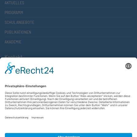
AKTUELLES
PROGRAMM
SCHULANGEBOTE
PUBLIKATIONEN
AKADEMIE
Kontakt
Atlantische Akademie Rheinland-Pfalz e.V.
Lauterstr. 2 (Rathaus Nord)
67657 Kaiserslautern
FON 0631 36610-0
FAX 0631 36610-15