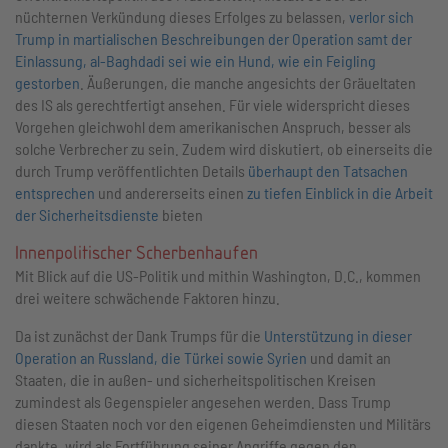
nüchternen Verkündung dieses Erfolges zu belassen,
verlor sich
Trump in martialischen Beschreibungen der Operation samt der
Einlassung, al-Baghdadi sei wie ein Hund, wie ein Feigling
gestorben
. Äußerungen, die manche angesichts der Gräueltaten
des IS als gerechtfertigt ansehen. Für viele widerspricht dieses
Vorgehen gleichwohl dem amerikanischen Anspruch, besser als
solche Verbrecher zu sein. Zudem wird diskutiert, ob einerseits die
durch Trump veröffentlichten Details
überhaupt den Tatsachen
entsprechen
und andererseits einen
zu tiefen Einblick in die Arbeit
der Sicherheitsdienste
bieten
Innenpolitischer Scherbenhaufen
Mit Blick auf die US-Politik und mithin Washington, D.C., kommen
drei weitere schwächende Faktoren hinzu.
Da ist zunächst der Dank Trumps für die
Unterstützung in dieser
Operation an Russland, die Türkei sowie Syrien
und damit an
Staaten, die in außen- und sicherheitspolitischen Kreisen
zumindest als Gegenspieler angesehen werden. Dass Trump
diesen Staaten noch vor den eigenen Geheimdiensten und Militärs
dankte, wird als Fortführung seiner Angriffe gegen den