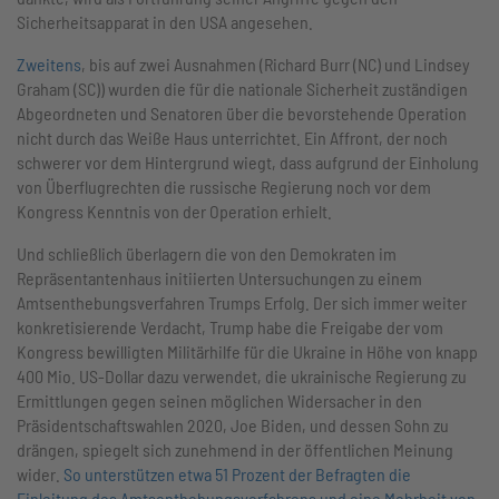
Sicherheitsapparat in den USA angesehen.
Zweitens
, bis auf zwei Ausnahmen (Richard Burr (NC) und Lindsey
Graham (SC)) wurden die für die nationale Sicherheit zuständigen
Abgeordneten und Senatoren über die bevorstehende Operation
nicht durch das Weiße Haus unterrichtet. Ein Affront, der noch
schwerer vor dem Hintergrund wiegt, dass aufgrund der Einholung
von Überflugrechten die russische Regierung noch vor dem
Kongress Kenntnis von der Operation erhielt.
Und schließlich überlagern die von den Demokraten im
Repräsentantenhaus initiierten Untersuchungen zu einem
Amtsenthebungsverfahren Trumps Erfolg. Der sich immer weiter
konkretisierende Verdacht, Trump habe die Freigabe der vom
Kongress bewilligten Militärhilfe für die Ukraine in Höhe von knapp
400 Mio. US-Dollar dazu verwendet, die ukrainische Regierung zu
Ermittlungen gegen seinen möglichen Widersacher in den
Präsidentschaftswahlen 2020, Joe Biden, und dessen Sohn zu
drängen, spiegelt sich zunehmend in der öffentlichen Meinung
wider.
So unterstützen etwa 51 Prozent der Befragten die
Einleitung des Amtsenthebungsverfahrens und eine Mehrheit von