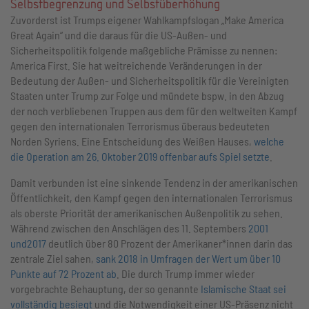
Selbstbegrenzung und Selbstüberhöhung
Zuvorderst ist Trumps eigener Wahlkampfslogan „Make America
Great Again“ und die daraus für die US-Außen- und
Sicherheitspolitik folgende maßgebliche Prämisse zu nennen:
America First. Sie hat weitreichende Veränderungen in der
Bedeutung der Außen- und Sicherheitspolitik für die Vereinigten
Staaten unter Trump zur Folge und mündete bspw. in den Abzug
der noch verbliebenen Truppen aus dem für den weltweiten Kampf
gegen den internationalen Terrorismus überaus bedeuteten
Norden Syriens. Eine Entscheidung des Weißen Hauses,
welche
die Operation am 26. Oktober 2019 offenbar aufs Spiel setzte
.
Damit verbunden ist eine sinkende Tendenz in der amerikanischen
Öffentlichkeit, den Kampf gegen den internationalen Terrorismus
als oberste Priorität der amerikanischen Außenpolitik zu sehen.
Während zwischen den Anschlägen des 11. Septembers
2001
und
2017
deutlich über 80 Prozent der Amerikaner*innen darin das
zentrale Ziel sahen,
sank 2018 in Umfragen der Wert um über 10
Punkte auf 72 Prozent ab
. Die durch Trump immer wieder
vorgebrachte Behauptung, der so genannte
Islamische Staat sei
vollständig besiegt
und die Notwendigkeit einer US-Präsenz nicht