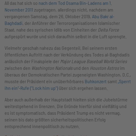
All das hat sich so
nach dem Tod Osama Bin-Ladens am 1.
November 2011
zugetragen, allerdings nicht, nachdem am
vergangenen Samstag, dem 26. Oktober 2019,
Abu Bakr al-
Baghdadi
, der Anführer der Terrororganisationen Islamischer
Staat, nahe des syrischen Idlib von Einheiten der
Delta Force
aufgespürt wurde und sich daraufhin selbst in die Luft sprengte.
Vielmehr geschah nahezu das Gegenteil. Bei seinem ersten
öffentlichen Auftritt nach der Verkündung des Todes al-Baghdadis
anlässlich der Finalspiele der
Major League Baseball World Series
zwischen den
Washington Nationals
und den
Houston Astros
im
überaus der Demokratischen Partei zugeneigten Washington, D.C.,
musste der Präsident ein unüberhörbares
Buhkonzert
samt
„Sperrt
ihn ein“-Rufe ("Lock him up")
über sich ergehen lassen.
Aber auch außerhalb der Hauptstadt hielten sich die Jubelstürme
weitestgehend in Grenzen. Die Gründe hierfür sind vielfältig und
es ist symptomatisch, dass Präsident Trump es nicht vermag,
seinen bis dato größten sicherheitspolitischen Erfolg
entsprechend innenpolitisch zu nutzen.