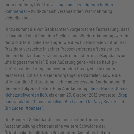
mehr gegeben, trägt trotz –
sogar aus den eigenen Reihen
kommender
– Kritik zur sich verändernden Wahrnehmung
sicherlich bei.
Hinzu kommt die von Beobachtern vorgebrachte Feststellung, dass
al-Baghdadi nicht über den Stellen- und Wiedererkennungswert in
der US-Öffentlichkeit verfügte, wie dies für Bin-Laden zutraf. Der
Präsident versuchte in seiner Pressekonferenz offensichtlich
diesen Umstand auszuräumen, als er insistierte, al-Baghdadis sei
„the biggest there is“. Diese Äußerung geht – wie so häufig –
zurück auf den Trump innewohnenden Drang, sich in einem
besseren Licht als alle seine Vorgänger darzustellen, sowie die
offenkundige Befürchtung, keine angemessene Anerkennung für
diesen Erfolg zu erhalten. Eine Anerkennung,
die er Barack Obama
nicht zuteilwerden ließ
, als er am 23. Oktober 2012 tweetete:
„Stop
congratulating Obama for killing Bin Laden. The Navy Seals killed
Bin Laden. #debate”
.
Der Hang zur Selbstdarstellung und zur übertriebenen
Ausschmückung offenbart eine weitere Schwäche der
Öffentlichkeitspolitik des Präsidenten. Anstatt es bei der