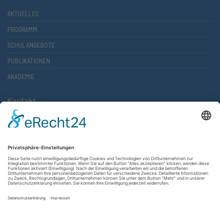
AKTUELLES
PROGRAMM
SCHULANGEBOTE
PUBLIKATIONEN
AKADEMIE
Kontakt
Atlantische Akademie Rheinland-Pfalz e.V.
Lauterstr. 2 (Rathaus Nord)
67657 Kaiserslautern
FON 0631 36610-0
FAX 0631 36610-15