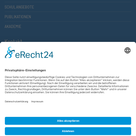
SCHULANGEBOTE
PUBLIKATIONEN
AKADEMIE
Kontakt
Atlantische Akademie Rheinland-Pfalz e.V.
Lauterstr. 2 (Rathaus Nord)
67657 Kaiserslautern
FON 0631 36610-0
FAX 0631 36610-15
©2026 Atlantische Akademie Rheinland-Pfalz e. V. |
Impressum
|
Datenschutzerklärung
|
AGB
|
Newsletter
|