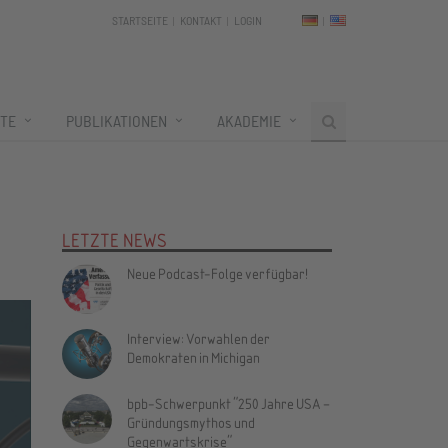
STARTSEITE
KONTAKT
LOGIN
TE
PUBLIKATIONEN
AKADEMIE
LETZTE NEWS
Neue Podcast-Folge verfügbar!
Interview: Vorwahlen der
Demokraten in Michigan
bpb-Schwerpunkt "250 Jahre USA –
Gründungsmythos und
Gegenwartskrise"