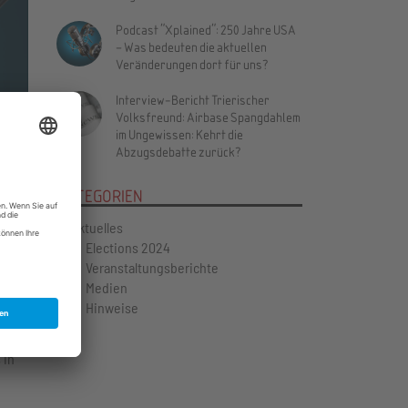
Podcast "Xplained": 250 Jahre USA
– Was bedeuten die aktuellen
Veränderungen dort für uns?
Vor
Interview-Bericht Trierischer
Volksfreund: Airbase Spangdahlem
im Ungewissen: Kehrt die
Abzugsdebatte zurück?
KATEGORIEN
Aktuelles
Elections 2024
Veranstaltungsberichte
Medien
Hinweise
 in