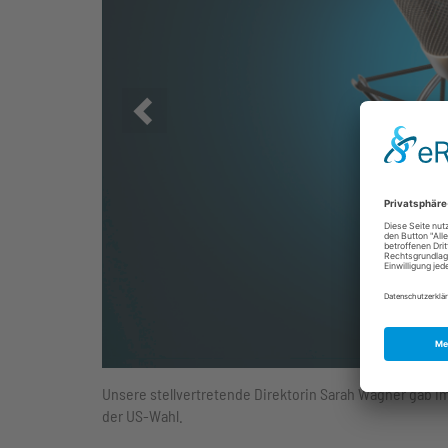
Zurück
Unsere stellvertretende Direktorin Sarah Wagner gab im 
der US-Wahl.