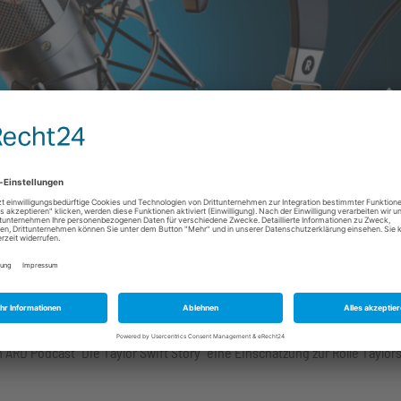
ARD Podcast "Die Taylor Swift Story" eine Einschätzung zur Rolle Taylors