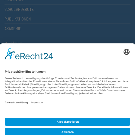
SCHULANGEBOTE
PUBLIKATIONEN
AKADEMIE
Kontakt
Atlantische Akademie Rheinland-Pfalz e.V.
Lauterstr. 2 (Rathaus Nord)
67657 Kaiserslautern
FON 0631 36610-0
FAX 0631 36610-15
©2026 Atlantische Akademie Rheinland-Pfalz e. V. |
Impressum
|
Datenschutzerklärung
|
AGB
|
Newsletter
|