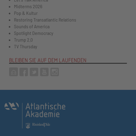
Midterms 2026
Pop & Kultur
Restoring Transatlantic Relations
Sounds of America
Spotlight Democracy
Trump 2.0
TV Thursday
BLEIBEN SIE AUF DEM LAUFENDEN