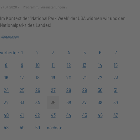
27.04.2020
Programm, Veranstaltungen
Im Kontext der "National Park Week" der USA widmen wir uns den
Nationalparks des Landes!
Weiterlesen
vorherige
1
2
3
4
5
6
7
8
9
10
11
12
13
14
15
16
17
18
19
20
21
22
23
24
25
26
27
28
29
30
31
32
33
34
35
36
37
38
39
40
41
42
43
44
45
46
47
48
49
50
nächste