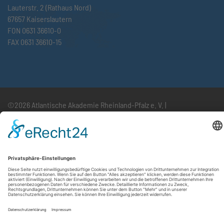
Lauterstr. 2 (Rathaus Nord)
67657 Kaiserslautern
FON 0631 36610-0
FAX 0631 36610-15
©2026 Atlantische Akademie Rheinland-Pfalz e. V. |
Impressum
|
Datenschutzerklärung
|
AGB
|
Newsletter
|
Cookie-Einstellungen