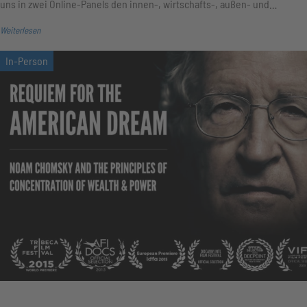
uns in zwei Online-Panels den innen-, wirtschafts-, außen- und…
Weiterlesen