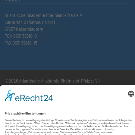
Atlantische Akademie Rheinland-Pfalz e.V.
Lauterstr. 2 (Rathaus Nord)
67657 Kaiserslautern
FON 0631 36610-0
FAX 0631 36610-15
©2026 Atlantische Akademie Rheinland-Pfalz e. V. |
Impressum
|
Datenschutzerklärung
|
AGB
|
Newsletter
|
Cookie-Einstellungen