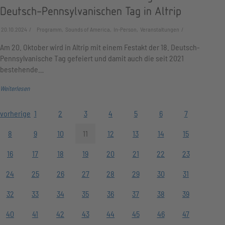
Deutsch-Pennsylvanischen Tag in Altrip
20.10.2024
Programm, Sounds of America, In-Person, Veranstaltungen
Am 20. Oktober wird in Altrip mit einem Festakt der 18. Deutsch-
Pennsylvanische Tag gefeiert und damit auch die seit 2021
bestehende…
Weiterlesen
vorherige
1
2
3
4
5
6
7
8
9
10
11
12
13
14
15
16
17
18
19
20
21
22
23
24
25
26
27
28
29
30
31
32
33
34
35
36
37
38
39
40
41
42
43
44
45
46
47