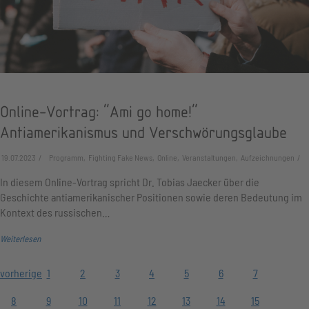
Online-Vortrag: "Ami go home!"
Antiamerikanismus und Verschwörungsglaube
19.07.2023
Programm, Fighting Fake News, Online, Veranstaltungen, Aufzeichnungen
In diesem Online-Vortrag spricht Dr. Tobias Jaecker über die
Geschichte antiamerikanischer Positionen sowie deren Bedeutung im
Kontext des russischen…
Weiterlesen
vorherige
1
2
3
4
5
6
7
8
9
10
11
12
13
14
15